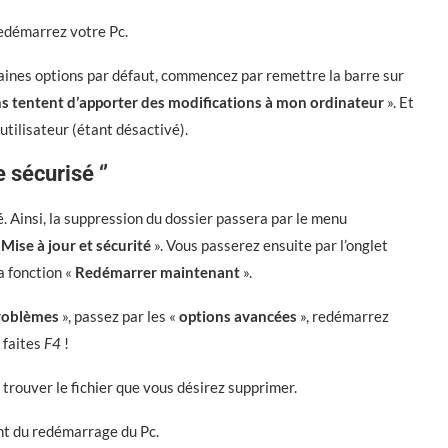
redémarrez votre Pc.
rtaines options par défaut, commencez par remettre la barre sur
s tentent d’apporter des modifications à mon ordinateur
». Et
 utilisateur (étant désactivé).
 sécurisé ‘’
. Ainsi, la suppression du dossier passera par le menu
«
Mise à jour et sécurité
». Vous passerez ensuite par l’onglet
la fonction «
Redémarrer maintenant
».
roblèmes
», passez par les «
options avancées
», redémarrez
 faites
F4
!
e trouver le fichier que vous désirez supprimer.
nt du redémarrage du Pc.