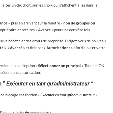
Faites un clic droit, sur les choix qui s’affichent allez dans la
ancé
», puis en arrivant sur la fenêtre «
non de groupes ou
opriétaire et refaites «
Avancé
» pour une dernière fois.
qui va bénéficier des droits de propriété. Dirigez-vous de nouveau
ité
», «
Avancé
» et finir par «
Autorisations
» afin d’ajouter votre
nier lieu par l’option «
Sélectionnez un principal
». Tout est OK
ssèdent une autorisation.
 ‘’
Exécuter en tant qu’administrateur ‘’
de blocage est l’option «
Exécuter en tant qu’administrateur
» !
l’onglet «
Invite de commandes
»