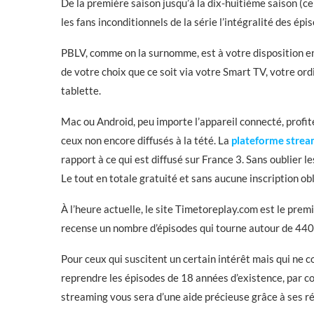
De la première saison jusqu’à la dix-huitième saison (ce
les fans inconditionnels de la série l’intégralité des épi
PBLV, comme on la surnomme, est à votre disposition e
de votre choix que ce soit via votre Smart TV, votre o
tablette.
Mac ou Android, peu importe l’appareil connecté, profi
ceux non encore diffusés à la tété. La
plateforme stre
rapport à ce qui est diffusé sur France 3. Sans oublier l
Le tout en totale gratuité et sans aucune inscription obl
À l’heure actuelle, le site Timetoreplay.com est le prem
recense un nombre d’épisodes qui tourne autour de 440
Pour ceux qui suscitent un certain intérêt mais qui ne c
reprendre les épisodes de 18 années d’existence, par c
streaming vous sera d’une aide précieuse grâce à ses 