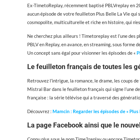
Ex-TimetoReplay, récemment baptisé PBLVreplay en 202
aucun épisode de votre feuilleton Plus Belle La Vie qui 
cosmopolite, multiculturelle et riche en histoire, qui n’es
Ne cherchez plus ailleurs ! Timetoreplay est l’une des pl
PBLV en Replay, en avance, en streaming, sous forme de S
Un concept sans égal pour visionner les épisodes de «
P
Le feuilleton français de toutes les gé
Retrouvez l’intrigue, la romance, le drame, les coups de 
Mistral Bar dans le feuilleton français qui signe l’une d
française : la série télévise qui a traversé des générati
Découvrez :
Mamcin : Regarder les épisodes de « Plus 
La page Facebook ainsi que le nouve
Connu plus sous le nom Time2replay ou encore Timetore