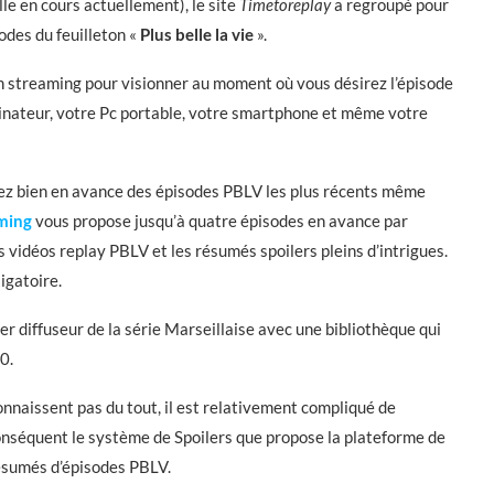
lle en cours actuellement), le site
Timetoreplay
a regroupé pour
sodes du feuilleton «
Plus belle la vie
».
n streaming pour visionner au moment où vous désirez l’épisode
rdinateur, votre Pc portable, votre smartphone et même votre
tez bien en avance des épisodes PBLV les plus récents même
aming
vous propose jusqu’à quatre épisodes en avance par
es vidéos replay PBLV et les résumés spoilers pleins d’intrigues.
igatoire.
ier diffuseur de la série Marseillaise avec une bibliothèque qui
0.
onnaissent pas du tout, il est relativement compliqué de
onséquent le système de Spoilers que propose la plateforme de
résumés d’épisodes PBLV.