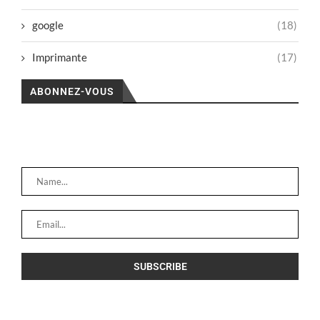
google
(18)
Imprimante
(17)
ABONNEZ-VOUS
Subscribe our newsletter for latest news,
service & promo. Let's stay updated!