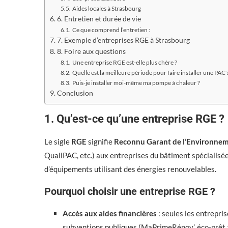
Aides locales à Strasbourg
6. Entretien et durée de vie
Ce que comprend l’entretien :
7. Exemple d’entreprises RGE à Strasbourg
8. Foire aux questions
Une entreprise RGE est-elle plus chère ?
Quelle est la meilleure période pour faire installer une PAC 
Puis-je installer moi-même ma pompe à chaleur ?
Conclusion
1. Qu’est-ce qu’une entreprise RGE ?
Le sigle
RGE
signifie
Reconnu Garant de l’Environne
QualiPAC, etc.) aux entreprises du bâtiment spécialisées
d’équipements utilisant des énergies renouvelables.
Pourquoi choisir une entreprise RGE ?
Accès aux aides financières
: seules les entrepri
subventions publiques (MaPrimeRénov’, éco-prêt 