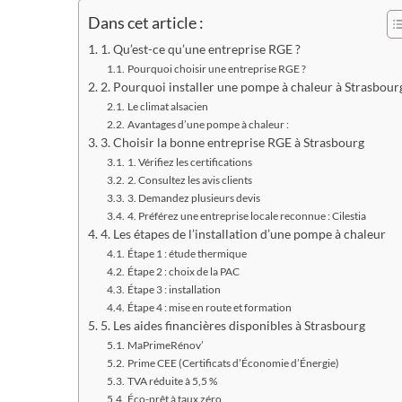
Dans cet article :
1. Qu’est-ce qu’une entreprise RGE ?
Pourquoi choisir une entreprise RGE ?
2. Pourquoi installer une pompe à chaleur à Strasbour
Le climat alsacien
Avantages d’une pompe à chaleur :
3. Choisir la bonne entreprise RGE à Strasbourg
1. Vérifiez les certifications
2. Consultez les avis clients
3. Demandez plusieurs devis
4. Préférez une entreprise locale reconnue : Cilestia
4. Les étapes de l’installation d’une pompe à chaleur
Étape 1 : étude thermique
Étape 2 : choix de la PAC
Étape 3 : installation
Étape 4 : mise en route et formation
5. Les aides financières disponibles à Strasbourg
MaPrimeRénov’
Prime CEE (Certificats d’Économie d’Énergie)
TVA réduite à 5,5 %
Éco-prêt à taux zéro