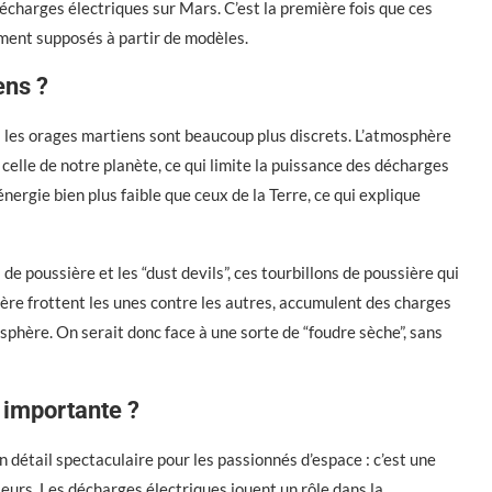
décharges électriques sur Mars. C’est la première fois que ces
ment supposés à partir de modèles.
ens ?
e : les orages martiens sont beaucoup plus discrets. L’atmosphère
celle de notre planète, ce qui limite la puissance des décharges
énergie bien plus faible que ceux de la Terre, ce qui explique
 poussière et les “dust devils”, ces tourbillons de poussière qui
ière frottent les unes contre les autres, accumulent des charges
phère. On serait donc face à une sorte de “foudre sèche”, sans
i importante ?
 détail spectaculaire pour les passionnés d’espace : c’est une
ieurs. Les décharges électriques jouent un rôle dans la