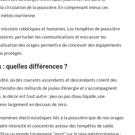
la circulation de la poussière. En comprenant mieux ces
e météo martienne.
es missions robotiques et humaines. Les tempêtes de poussière
olaires, perturber les communications et encrasser les
localisation des orages permettra de concevoir des équipements
ux protégés.
: quelles différences ?
idité, où des courants ascendants et descendants créent des
tteindre des milliards de joules d’énergie et s’accompagnent
 le décor est tout autre : peu ou pas d’eau liquide, une
ures largement en dessous de zéro.
nomènes électrostatiques liés à la poussière que de nos orages
indre intensité et concentrés autour des tempêtes de sable.
 d’être un monde totalement “mort” sur le plan météorologique :